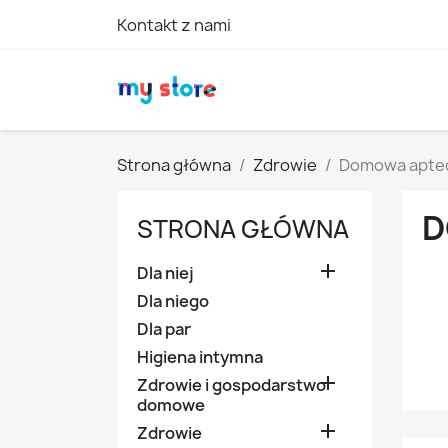
Kontakt z nami
Strona główna
Zdrowie
Domowa apte
D
STRONA GŁÓWNA

Dla niej
Dla niego
Dla par
Higiena intymna

Zdrowie i gospodarstwo
domowe

Zdrowie