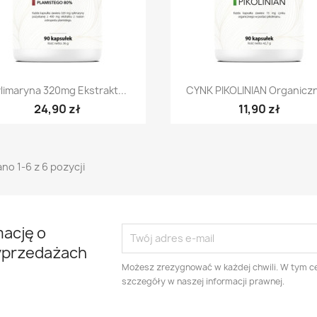
Szybki podgląd
Szybki podgląd


limaryna 320mg Ekstrakt...
CYNK PIKOLINIAN Organiczn
24,90 zł
11,90 zł
no 1-6 z 6 pozycji
mację o
yprzedażach
Możesz zrezygnować w każdej chwili. W tym ce
szczegóły w naszej informacji prawnej.