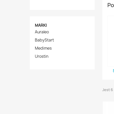
Po
MARKI
Auraleo
BabyStart
Medimes
Urostin
Jest 6