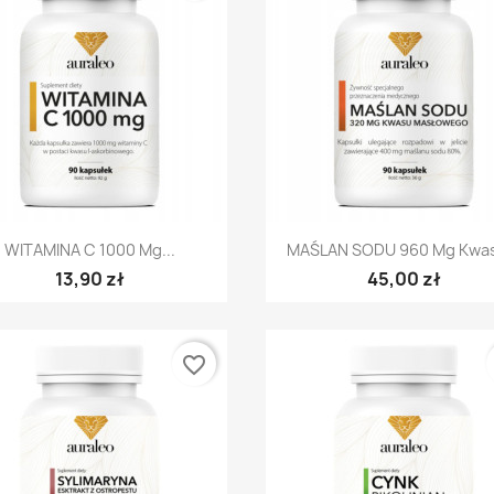
Szybki podgląd
Szybki podgląd


WITAMINA C 1000 Mg...
MAŚLAN SODU 960 Mg Kwas
13,90 zł
45,00 zł
favorite_border