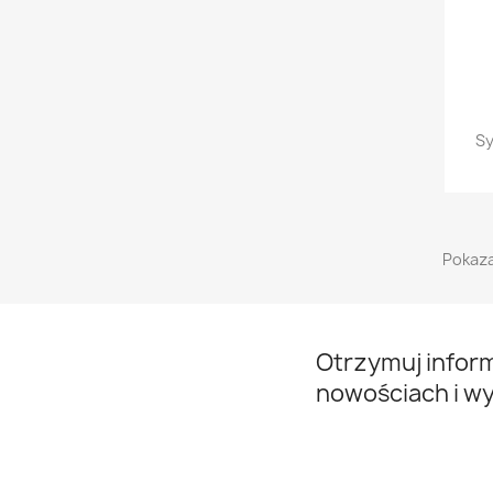
Sy
Pokaza
Otrzymuj infor
nowościach i w