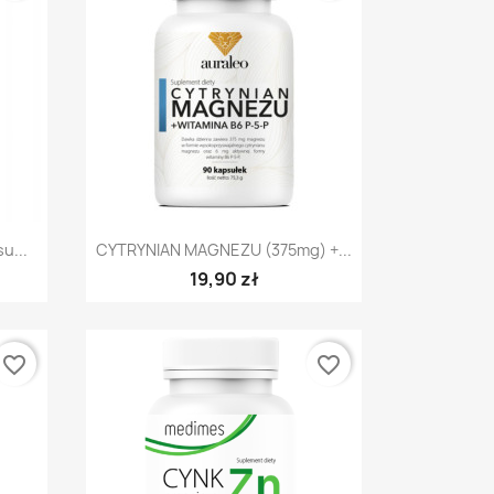
Szybki podgląd

u...
CYTRYNIAN MAGNEZU (375mg) +...
19,90 zł
favorite_border
favorite_border