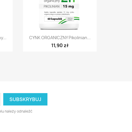
Szybki podgląd

y...
CYNK ORGANICZNY Pikolinian...
11,90 zł
lu należy odnaleźć