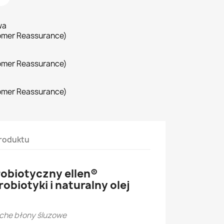
wa
omer Reassurance)
omer Reassurance)
omer Reassurance)
roduktu
obiotyczny ellen®
biotyki i naturalny olej
uche błony śluzowe