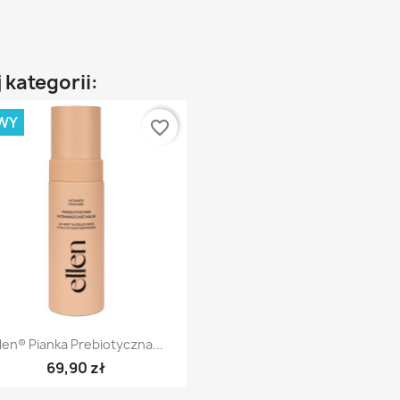
 kategorii:
WY
favorite_border
Szybki podgląd

llen® Pianka Prebiotyczna...
69,90 zł