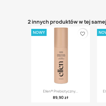
2 innych produktów w tej samej
NOWY
NO
favorite_border
Szybki podgląd

Ellen® Prebiotyczny...
E
89,90 zł