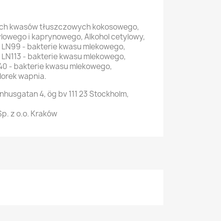
nych kwasów tłuszczowych kokosowego,
ylowego i kaprynowego, Alkohol cetylowy,
 LN99 - bakterie kwasu mlekowego,
 LN113 - bakterie kwasu mlekowego,
N40 - bakterie kwasu mlekowego,
lorek wapnia.
rnhusgatan 4, ög bv 111 23 Stockholm,
. z o.o. Kraków