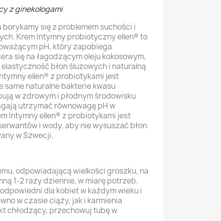
y z ginekologami
 borykamy się z problemem suchości i
wych. Krem Intymny probiotyczny ellen® to
noważącym pH, który zapobiega
iera się na łagodzącym oleju kokosowym,
elastyczność błon śluzowych i naturalną
ntymny ellen® z probiotykami jest
e same naturalne bakterie kwasu
pują w zdrowym i płodnym środowisku
agają utrzymać równowagę pH w
m Intymny ellen® z probiotykami jest
serwantów i wody, aby nie wysuszać błon
any w Szwecji.
remu, odpowiadającą wielkości groszku, na
ną 1-2 razy dziennie, w miarę potrzeb.
 odpowiedni dla kobiet w każdym wieku i
no w czasie ciąży, jak i karmienia
ekt chłodzący, przechowuj tubę w