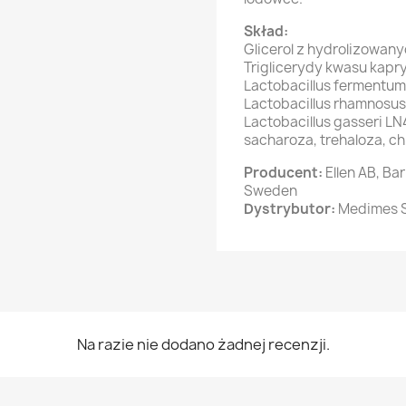
Skład:
Glicerol z hydrolizowa
Triglicerydy kwasu kapr
Lactobacillus fermentum
Lactobacillus rhamnosus
Lactobacillus gasseri L
sacharoza, trehaloza, ch
Producent:
Ellen AB, Ba
Sweden
Dystrybutor:
Medimes Sp
Na razie nie dodano żadnej recenzji.