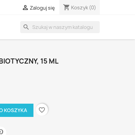
shopping_cart

Koszyk
(0)
Zaloguj się
search
IOTYCZNY, 15 ML
favorite_border
O KOSZYKA