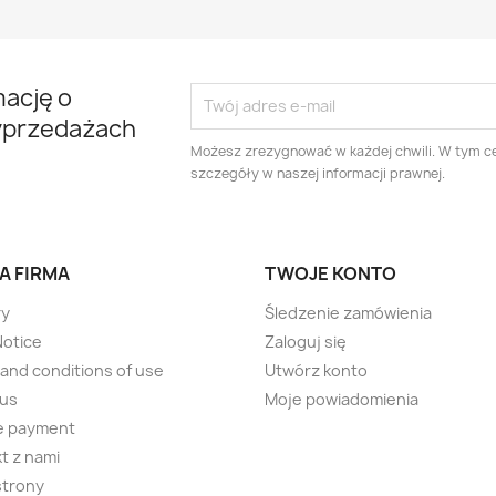
mację o
yprzedażach
Możesz zrezygnować w każdej chwili. W tym ce
szczegóły w naszej informacji prawnej.
A FIRMA
TWOJE KONTO
ry
Śledzenie zamówienia
Notice
Zaloguj się
and conditions of use
Utwórz konto
 us
Moje powiadomienia
e payment
t z nami
strony