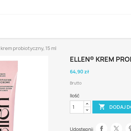
 krem probiotyczny, 15 ml
ELLEN® KREM PROB
64,90 zł
Brutto
Ilość

DODAJ D
Udostępnij