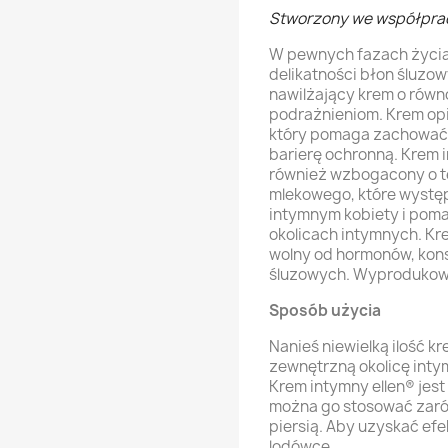
Stworzony we współprac
W pewnych fazach życia
delikatności błon śluzo
nawilżający krem o rów
podrażnieniom. Krem op
który pomaga zachować 
barierę ochronną. Krem i
również wzbogacony o t
mlekowego, które wystę
intymnym kobiety i pom
okolicach intymnych. Kre
wolny od hormonów, kon
śluzowych. Wyprodukow
Sposób użycia
Nanieś niewielką ilość k
zewnętrzną okolicę intym
Krem intymny ellen® jest
można go stosować zarów
piersią. Aby uzyskać ef
lodówce.