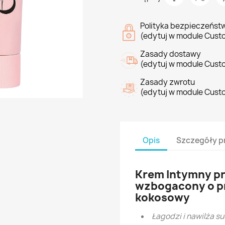
Polityka bezpieczeńst
(edytuj w module Cust
Zasady dostawy
(edytuj w module Cust
Zasady zwrotu
(edytuj w module Cust
Opis
Szczegóły p
Krem Intymny pr
wzbogacony o pro
kokosowy
Łagodzi i nawilża s